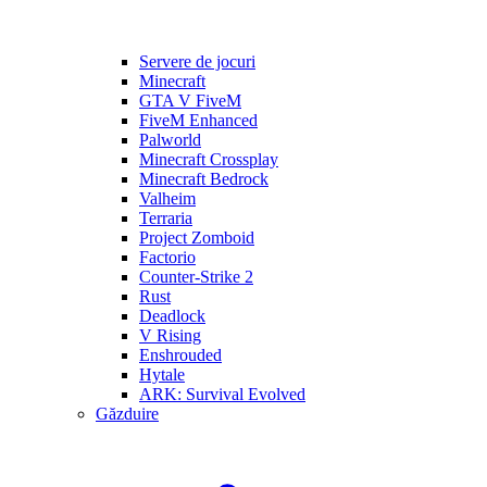
Servere de jocuri
Minecraft
GTA V FiveM
FiveM Enhanced
Palworld
Minecraft Crossplay
Minecraft Bedrock
Valheim
Terraria
Project Zomboid
Factorio
Counter-Strike 2
Rust
Deadlock
V Rising
Enshrouded
Hytale
ARK: Survival Evolved
Găzduire