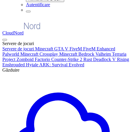
Autentificare
CloudNord
Servere de jocuri
Servere de jocuri
Minecraft
GTA V FiveM
FiveM Enhanced
Palworld
Minecraft Crossplay
Minecraft Bedrock
Valheim
Terraria
Project Zomboid
Factorio
Counter-Strike 2
Rust
Deadlock
V Rising
Enshrouded
Hytale
ARK: Survival Evolved
Găzduire