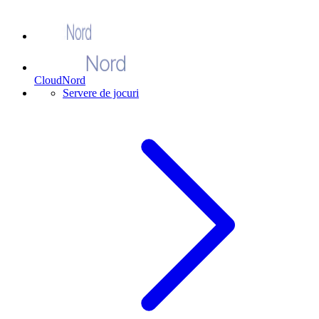
CloudNord
Servere de jocuri