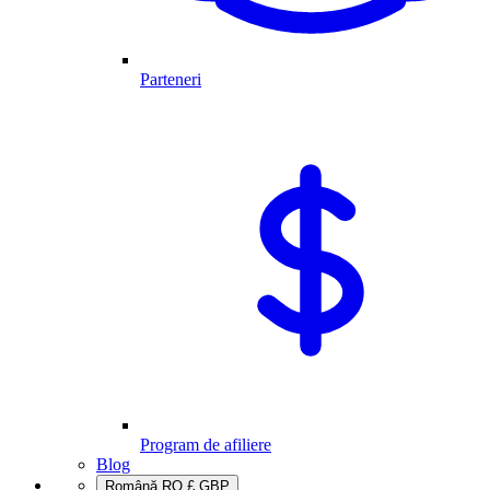
Parteneri
Program de afiliere
Blog
Română
RO
£
GBP