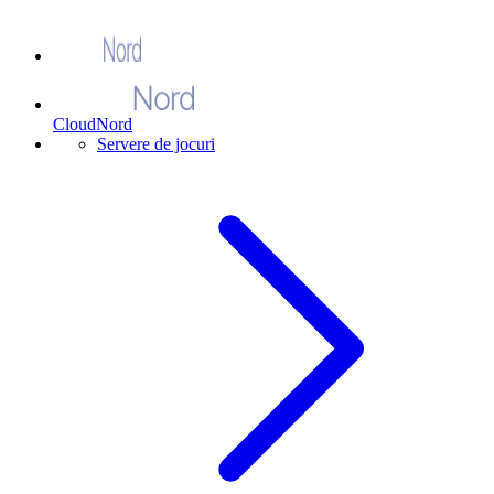
CloudNord
Servere de jocuri