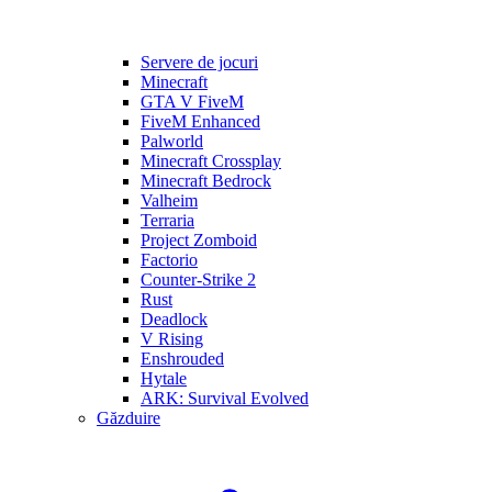
Servere de jocuri
Minecraft
GTA V FiveM
FiveM Enhanced
Palworld
Minecraft Crossplay
Minecraft Bedrock
Valheim
Terraria
Project Zomboid
Factorio
Counter-Strike 2
Rust
Deadlock
V Rising
Enshrouded
Hytale
ARK: Survival Evolved
Găzduire