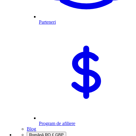
Parteneri
Program de afiliere
Blog
Română
RO
£
GBP