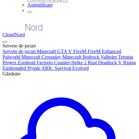
Autentificare
CloudNord
Servere de jocuri
Servere de jocuri
Minecraft
GTA V FiveM
FiveM Enhanced
Palworld
Minecraft Crossplay
Minecraft Bedrock
Valheim
Terraria
Project Zomboid
Factorio
Counter-Strike 2
Rust
Deadlock
V Rising
Enshrouded
Hytale
ARK: Survival Evolved
Găzduire