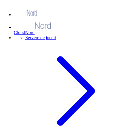
CloudNord
Servere de jocuri