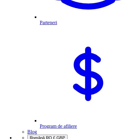
Parteneri
Program de afiliere
Blog
Română
RO
£
GBP