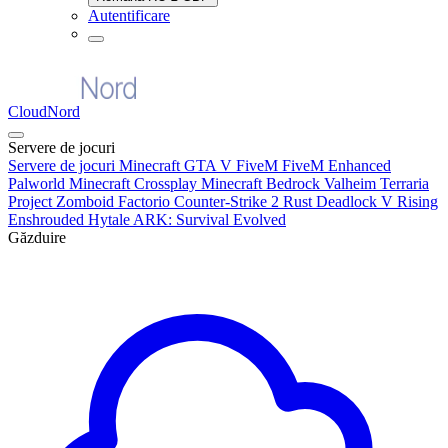
Autentificare
CloudNord
Servere de jocuri
Servere de jocuri
Minecraft
GTA V FiveM
FiveM Enhanced
Palworld
Minecraft Crossplay
Minecraft Bedrock
Valheim
Terraria
Project Zomboid
Factorio
Counter-Strike 2
Rust
Deadlock
V Rising
Enshrouded
Hytale
ARK: Survival Evolved
Găzduire