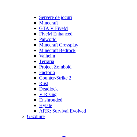
Servere de jocuri
Minecraft
GTA V FiveM
FiveM Enhanced
Palworld
Minecraft Crossplay
Minecraft Bedrock
Valheim
Terraria
Project Zomboid
Factorio
Counter-Strike 2
Rust
Deadlock
V Rising
Enshrouded
Hytale
ARK: Survival Evolved
Găzduire