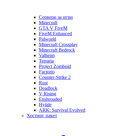
Сервери за игри
Minecraft
GTA V FiveM
FiveM Enhanced
Palworld
Minecraft Crossplay
Minecraft Bedrock
Valheim
Terraria
Project Zomboid
Factorio
Counter-Strike 2
Rust
Deadlock
V Rising
Enshrouded
Hytale
ARK: Survival Evolved
Хостинг пакет