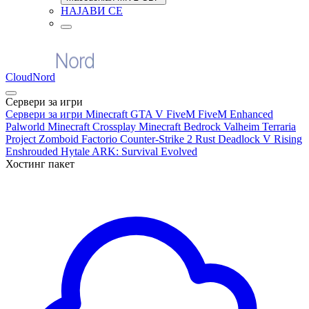
НАЈАВИ СЕ
CloudNord
Сервери за игри
Сервери за игри
Minecraft
GTA V FiveM
FiveM Enhanced
Palworld
Minecraft Crossplay
Minecraft Bedrock
Valheim
Terraria
Project Zomboid
Factorio
Counter-Strike 2
Rust
Deadlock
V Rising
Enshrouded
Hytale
ARK: Survival Evolved
Хостинг пакет