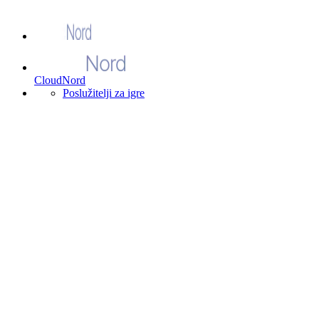
CloudNord
Poslužitelji za igre