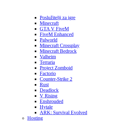
Poslužitelji za igre
Minecraft
GTA V FiveM
FiveM Enhanced
Palworld
Minecraft Crossplay
Minecraft Bedrock
Valheim
Terraria
Project Zomboid
Factorio
Counter-Strike 2
Rust
Deadlock
V Rising
Enshrouded
Hytale
ARK: Survival Evolved
Hosting